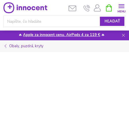
Prejsť
NÁKUPN
KOŠÍK
na
obsah
HĽADAŤ
🔥
Apple za innocent cenu. AirPods 4 za 119 €
🔥
Obaly, puzdrá, kryty