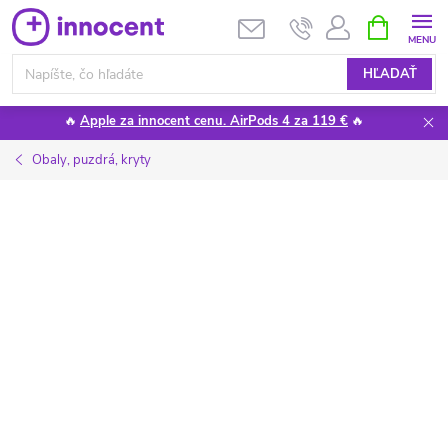
Prejsť
NÁKUPN
KOŠÍK
na
obsah
HĽADAŤ
🔥
Apple za innocent cenu. AirPods 4 za 119 €
🔥
Obaly, puzdrá, kryty