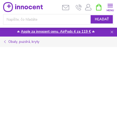
Prejsť
NÁKUPN
KOŠÍK
na
obsah
HĽADAŤ
🔥
Apple za innocent cenu. AirPods 4 za 119 €
🔥
Obaly, puzdrá, kryty