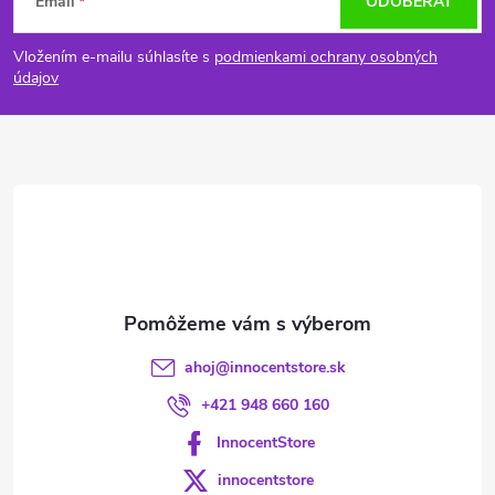
Email
ODOBERAŤ
á
Vložením e-mailu súhlasíte s
podmienkami ochrany osobných
p
údajov
ä
t
i
e
ahoj
@
innocentstore.sk
+421 948 660 160
InnocentStore
innocentstore