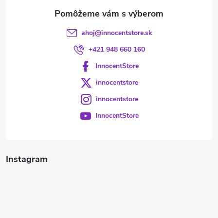
e
ahoj
@
innocentstore.sk
+421 948 660 160
InnocentStore
innocentstore
innocentstore
InnocentStore
Instagram