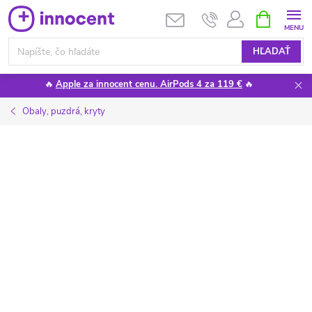
Prejsť
NÁKUPN
KOŠÍK
na
obsah
HĽADAŤ
🔥
Apple za innocent cenu. AirPods 4 za 119 €
🔥
Obaly, puzdrá, kryty