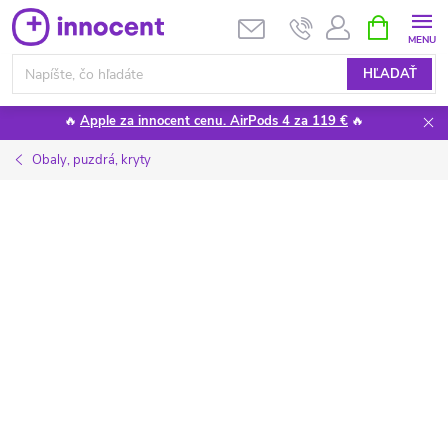
Prejsť
NÁKUPN
KOŠÍK
na
obsah
HĽADAŤ
🔥
Apple za innocent cenu. AirPods 4 za 119 €
🔥
Obaly, puzdrá, kryty