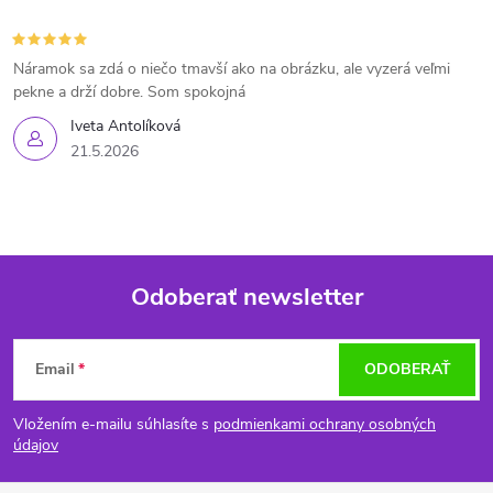
Náramok sa zdá o niečo tmavší ako na obrázku, ale vyzerá veľmi
pekne a drží dobre. Som spokojná
Iveta Antolíková
21.5.2026
Odoberať newsletter
Z
Email
ODOBERAŤ
á
Vložením e-mailu súhlasíte s
podmienkami ochrany osobných
p
údajov