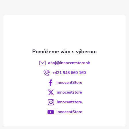
ä
t
i
e
ahoj
@
innocentstore.sk
+421 948 660 160
InnocentStore
innocentstore
innocentstore
InnocentStore