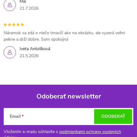
Mili
21.7.2026
Náramok sa zdá o niečo tmavší ako na obrázku, ale vyzerá veľmi
pekne a drží dobre. Som spokojná
Iveta Antolíková
21.5.2026
Odoberať newsletter
Z
Email
ODOBERAŤ
á
Vložením e-mailu súhlasíte s
podmienkami ochrany osobných