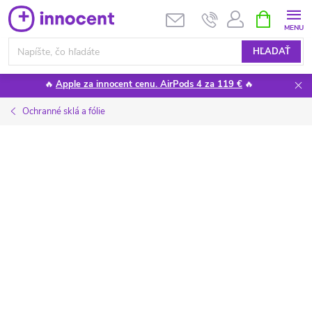
Prejsť
NÁKUPN
KOŠÍK
na
obsah
HĽADAŤ
🔥
Apple za innocent cenu. AirPods 4 za 119 €
🔥
Ochranné sklá a fólie