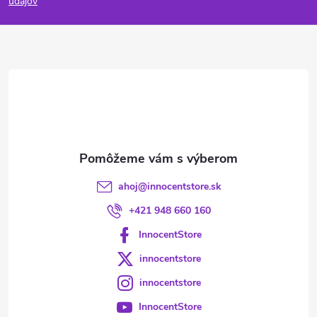
p
údajov
ä
t
i
e
ahoj
@
innocentstore.sk
+421 948 660 160
InnocentStore
innocentstore
innocentstore
InnocentStore