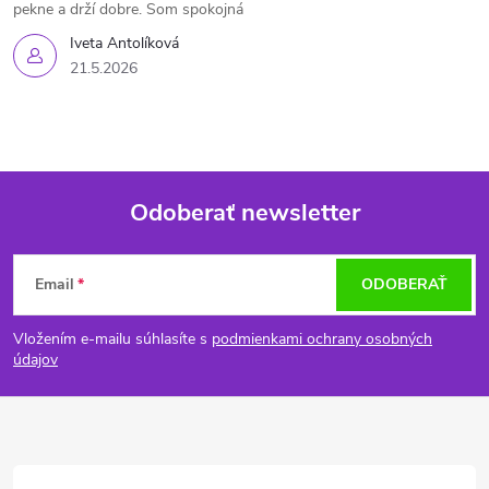
pekne a drží dobre. Som spokojná
Iveta Antolíková
21.5.2026
Odoberať newsletter
Z
Email
ODOBERAŤ
á
Vložením e-mailu súhlasíte s
podmienkami ochrany osobných
p
údajov
ä
t