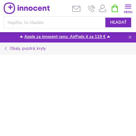
Prejsť
NÁKUPN
KOŠÍK
na
obsah
HĽADAŤ
🔥
Apple za innocent cenu. AirPods 4 za 119 €
🔥
Obaly, puzdrá, kryty