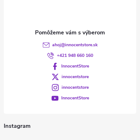
i
e
ahoj
@
innocentstore.sk
+421 948 660 160
InnocentStore
innocentstore
innocentstore
InnocentStore
Instagram