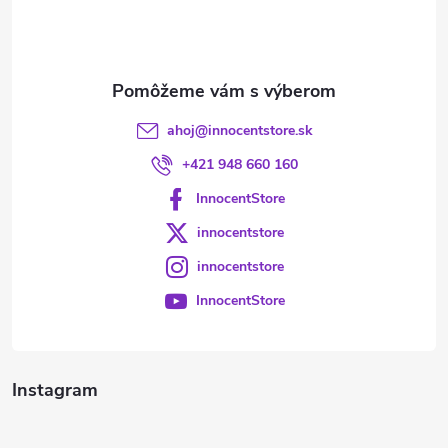
i
e
ahoj
@
innocentstore.sk
+421 948 660 160
InnocentStore
innocentstore
innocentstore
InnocentStore
Instagram