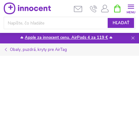
Prejsť
NÁKUPN
KOŠÍK
na
obsah
HĽADAŤ
🔥
Apple za innocent cenu. AirPods 4 za 119 €
🔥
Obaly, puzdrá, kryty pre AirTag