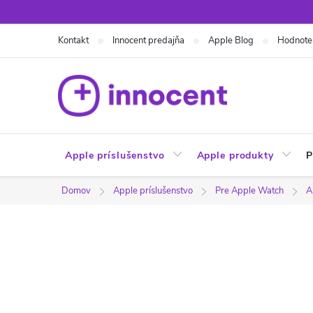
Prejsť
na
Kontakt
Innocent predajňa
Apple Blog
Hodnote
obsah
Apple príslušenstvo
Apple produkty
P
Domov
Apple príslušenstvo
Pre Apple Watch
A