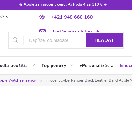
🔥
Apple za innocent cenu. AirPods 4 za 119 €
🔥
+421 948 660 160
nie obchodu
Poradňa
Apple návody a tipy
Najčastejšie otázky
ahoj@innocentstore.sk
HĽADAŤ
odľa použitia
Top ponuky
♥︎Personalizácia
Innoc
pple Watch remienky
Innocent CyberRanger Black Leather Band Apple 