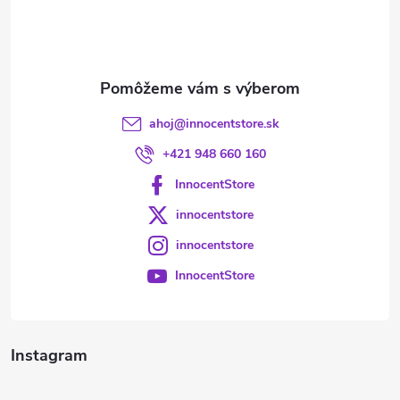
i
e
ahoj
@
innocentstore.sk
+421 948 660 160
InnocentStore
innocentstore
innocentstore
InnocentStore
Instagram