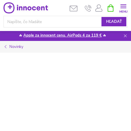
Prejsť
NÁKUPN
KOŠÍK
na
obsah
HĽADAŤ
🔥
Apple za innocent cenu. AirPods 4 za 119 €
🔥
Novinky