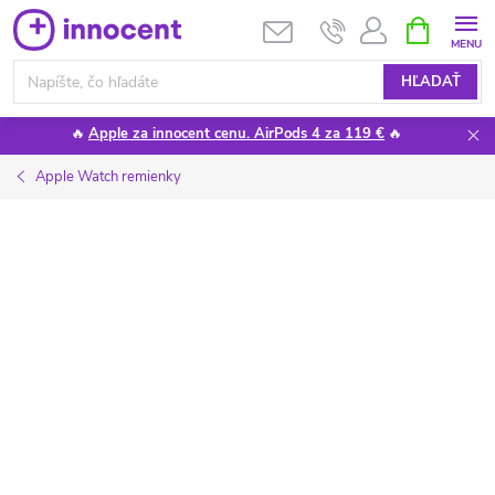
Prejsť
NÁKUPN
KOŠÍK
na
obsah
HĽADAŤ
🔥
Apple za innocent cenu. AirPods 4 za 119 €
🔥
Apple Watch remienky