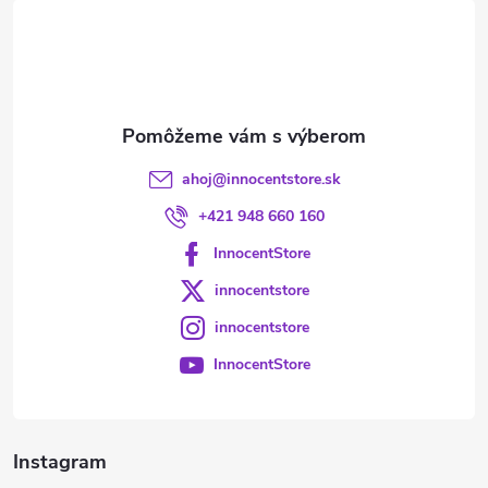
t
i
e
ahoj
@
innocentstore.sk
+421 948 660 160
InnocentStore
innocentstore
innocentstore
InnocentStore
Instagram