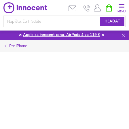
Prejsť
NÁKUPN
KOŠÍK
na
obsah
HĽADAŤ
🔥
Apple za innocent cenu. AirPods 4 za 119 €
🔥
Pre iPhone