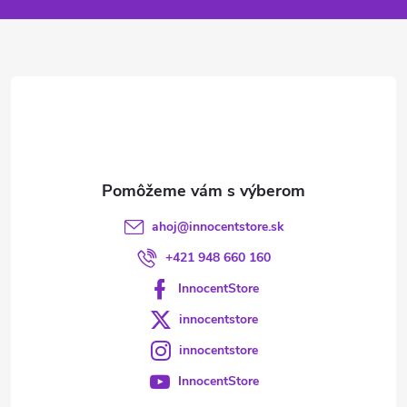
ä
t
i
e
ahoj
@
innocentstore.sk
+421 948 660 160
InnocentStore
innocentstore
innocentstore
InnocentStore