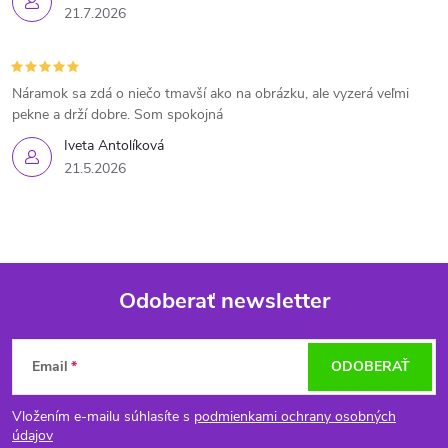
21.7.2026
Náramok sa zdá o niečo tmavší ako na obrázku, ale vyzerá veľmi
pekne a drží dobre. Som spokojná
Iveta Antolíková
21.5.2026
Odoberať newsletter
Z
Email
ODOBERAŤ
á
Vložením e-mailu súhlasíte s
podmienkami ochrany osobných
p
údajov