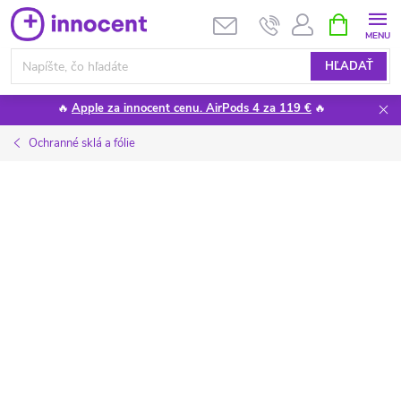
Prejsť
NÁKUPN
KOŠÍK
na
obsah
HĽADAŤ
🔥
Apple za innocent cenu. AirPods 4 za 119 €
🔥
Ochranné sklá a fólie