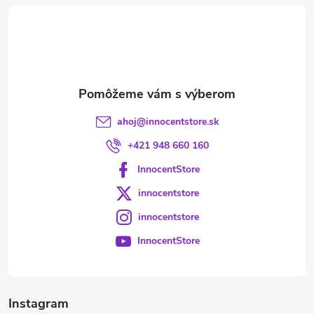
t
i
e
ahoj
@
innocentstore.sk
+421 948 660 160
InnocentStore
innocentstore
innocentstore
InnocentStore
Instagram