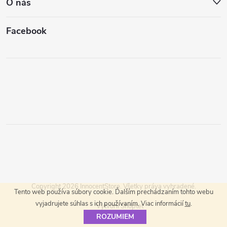
O nás
Facebook
Copyright 2026
InnocentStore
. Všetky práva vyhradené.
Tento web používa súbory cookie. Ďalším prechádzaním tohto webu
vyjadrujete súhlas s ich používaním. Viac informácií
tu
.
Vytvoril Shoptet
ROZUMIEM