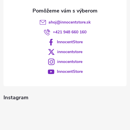
e
ahoj
@
innocentstore.sk
+421 948 660 160
InnocentStore
innocentstore
innocentstore
InnocentStore
Instagram