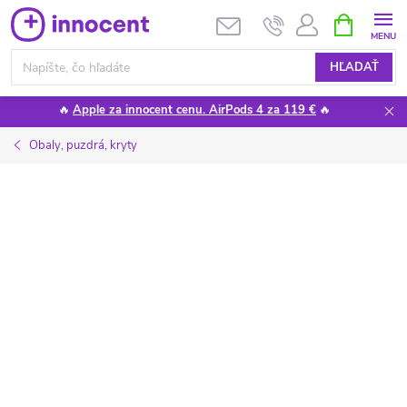
Prejsť
NÁKUPN
KOŠÍK
na
obsah
HĽADAŤ
🔥
Apple za innocent cenu. AirPods 4 za 119 €
🔥
Obaly, puzdrá, kryty