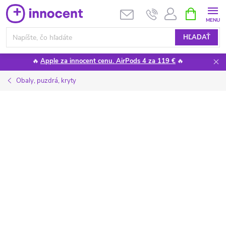
Prejsť
NÁKUPN
KOŠÍK
na
obsah
HĽADAŤ
🔥
Apple za innocent cenu. AirPods 4 za 119 €
🔥
Obaly, puzdrá, kryty