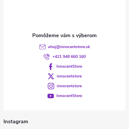
t
i
e
ahoj
@
innocentstore.sk
+421 948 660 160
InnocentStore
innocentstore
innocentstore
InnocentStore
Instagram