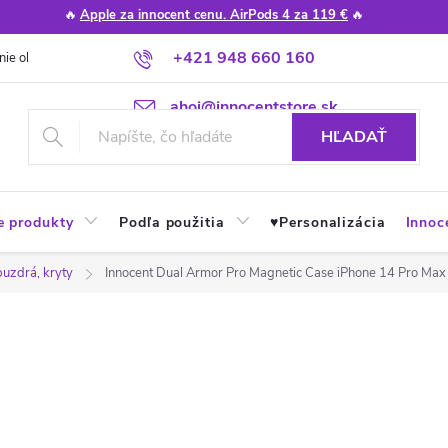
🔥
Apple za innocent cenu. AirPods 4 za 119 €
🔥
+421 948 660 160
nie obchodu
Poradňa
Apple návody a tipy
Najčastejšie otázky
ahoj@innocentstore.sk
HĽADAŤ
e produkty
Podľa použitia
♥︎Personalizácia
Innoc
puzdrá, kryty
Innocent Dual Armor Pro Magnetic Case iPhone 14 Pro Max 