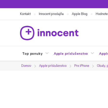
Prejsť
na
Kontakt
Innocent predajňa
Apple Blog
Hodnote
obsah
Top ponuky
Apple príslušenstvo
Appl
Domov
Apple príslušenstvo
Pre iPhone
Obaly, 