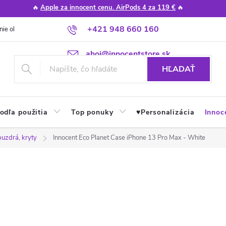
🔥
Apple za innocent cenu. AirPods 4 za 119 €
🔥
+421 948 660 160
nie obchodu
Poradňa
Apple návody a tipy
Najčastejšie otázky
ahoj@innocentstore.sk
HĽADAŤ
odľa použitia
Top ponuky
♥︎Personalizácia
Innoc
puzdrá, kryty
Innocent Eco Planet Case iPhone 13 Pro Max - White