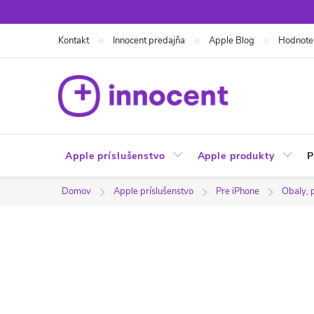
Prejsť
na
Kontakt
Innocent predajňa
Apple Blog
Hodnote
obsah
Apple príslušenstvo
Apple produkty
P
Domov
Apple príslušenstvo
Pre iPhone
Obaly, 