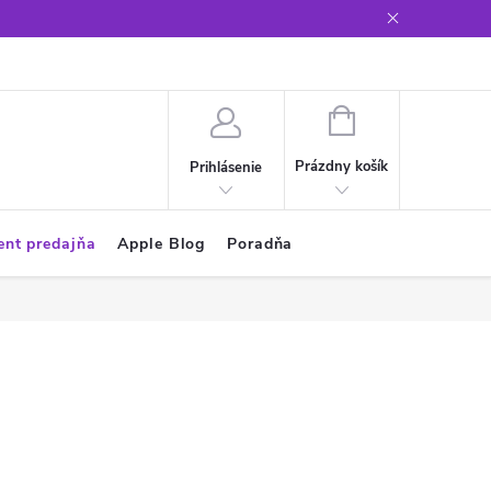
Glosár
NÁKUPNÝ
KOŠÍK
Prázdny košík
Prihlásenie
ent predajňa
Apple Blog
Poradňa