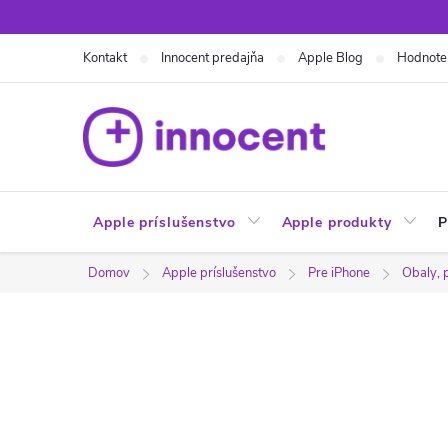
Prejsť
na
Kontakt
Innocent predajňa
Apple Blog
Hodnote
obsah
Apple príslušenstvo
Apple produkty
P
Domov
Apple príslušenstvo
Pre iPhone
Obaly, 