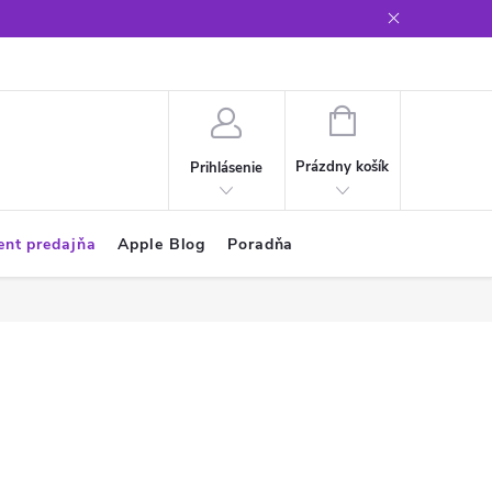
Glosár
NÁKUPNÝ
KOŠÍK
Prázdny košík
Prihlásenie
ent predajňa
Apple Blog
Poradňa