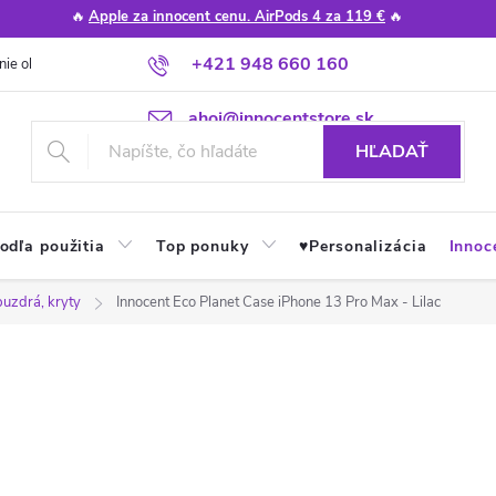
🔥
Apple za innocent cenu. AirPods 4 za 119 €
🔥
+421 948 660 160
nie obchodu
Poradňa
Apple návody a tipy
Najčastejšie otázky
ahoj@innocentstore.sk
HĽADAŤ
odľa použitia
Top ponuky
♥︎Personalizácia
Innoc
puzdrá, kryty
Innocent Eco Planet Case iPhone 13 Pro Max - Lilac