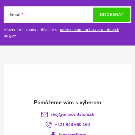
Z
Email
ODOBERAŤ
á
Vložením e-mailu súhlasíte s
podmienkami ochrany osobných
p
údajov
ä
t
i
e
ahoj
@
innocentstore.sk
+421 948 660 160
InnocentStore