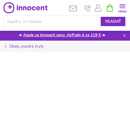
Prejsť
NÁKUPN
KOŠÍK
na
obsah
HĽADAŤ
🔥
Apple za innocent cenu. AirPods 4 za 119 €
🔥
Obaly, puzdrá, kryty