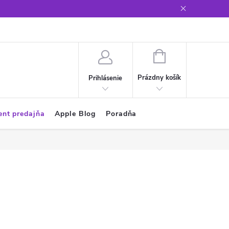
Glosár
NÁKUPNÝ
KOŠÍK
Prázdny košík
Prihlásenie
ent predajňa
Apple Blog
Poradňa