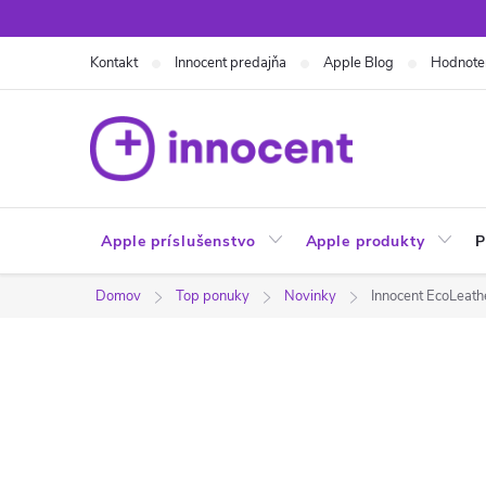
Prejsť
na
Kontakt
Innocent predajňa
Apple Blog
Hodnote
obsah
Apple príslušenstvo
Apple produkty
P
Domov
Top ponuky
Novinky
Innocent EcoLeath