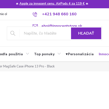
🔥
Apple za innocent cenu. AirPods 4 za 119 €
🔥
+421 948 660 160
nie obchodu
Poradňa
Apple návody a tipy
Najčastejšie otázky
ahoj@innocentstore.sk
HĽADAŤ
odľa použitia
Top ponuky
♥︎Personalizácia
Innoc
er MagSafe Case iPhone 13 Pro - Black