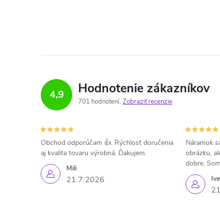
Hodnotenie zákazníkov
4,9
701 hodnotení
Zobraziť recenzie
Obchod odporúčam 👍. Rýchlosť doručenia
Náramok sa
aj kvalita tovaru výrobná. Ďakujem.
obrázku, al
dobre. Som
Mili
Iv
21.7.2026
21