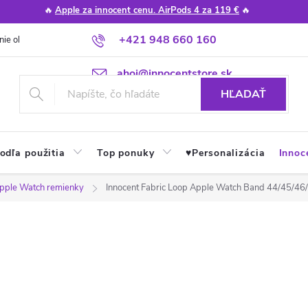
🔥
Apple za innocent cenu. AirPods 4 za 119 €
🔥
+421 948 660 160
nie obchodu
Poradňa
Apple návody a tipy
Najčastejšie otázky
ahoj@innocentstore.sk
HĽADAŤ
odľa použitia
Top ponuky
♥︎Personalizácia
Innoc
pple Watch remienky
Innocent Fabric Loop Apple Watch Band 44/45/46