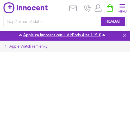
Prejsť
NÁKUPN
KOŠÍK
na
obsah
HĽADAŤ
🔥
Apple za innocent cenu. AirPods 4 za 119 €
🔥
Apple Watch remienky