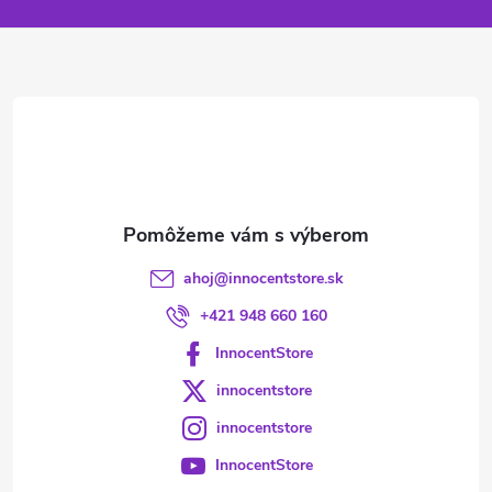
p
ä
t
i
e
ahoj
@
innocentstore.sk
+421 948 660 160
InnocentStore
innocentstore
innocentstore
InnocentStore