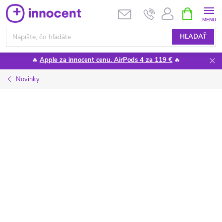
Prejsť
NÁKUPN
KOŠÍK
na
obsah
HĽADAŤ
🔥
Apple za innocent cenu. AirPods 4 za 119 €
🔥
Novinky