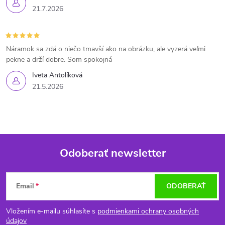
21.7.2026
Náramok sa zdá o niečo tmavší ako na obrázku, ale vyzerá veľmi
pekne a drží dobre. Som spokojná
Iveta Antolíková
21.5.2026
Odoberať newsletter
Z
Email
ODOBERAŤ
á
Vložením e-mailu súhlasíte s
podmienkami ochrany osobných
údajov