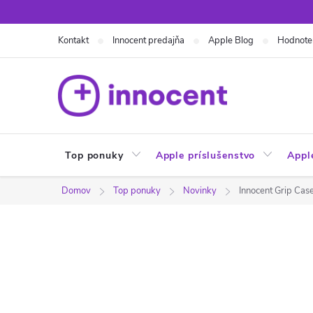
Prejsť
na
Kontakt
Innocent predajňa
Apple Blog
Hodnote
obsah
Top ponuky
Apple príslušenstvo
Appl
Domov
Top ponuky
Novinky
Innocent Grip Cas