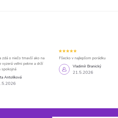
 zdá o niečo tmavší ako na
Fšecko v najlepšom porádku
e vyzerá veľmi pekne a drží
Vladimír Branický
 spokojná
21.5.2026
eta Antolíková
.5.2026