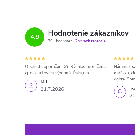
Hodnotenie zákazníkov
4,9
701 hodnotení
Zobraziť recenzie
Obchod odporúčam 👍. Rýchlosť doručenia
Náramok sa
aj kvalita tovaru výrobná. Ďakujem.
obrázku, al
dobre. Som
Mili
Iv
21.7.2026
21