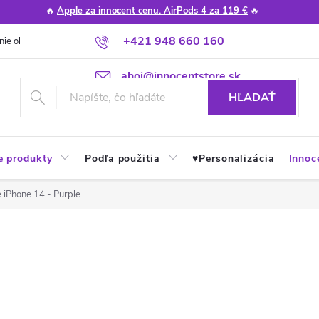
🔥
Apple za innocent cenu. AirPods 4 za 119 €
🔥
+421 948 660 160
nie obchodu
Poradňa
Apple návody a tipy
Najčastejšie otázky
ahoj@innocentstore.sk
HĽADAŤ
e produkty
Podľa použitia
♥︎Personalizácia
Innoc
e iPhone 14 - Purple