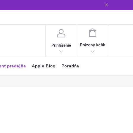
Glosár
NÁKUPNÝ
KOŠÍK
Prázdny košík
Prihlásenie
ent predajňa
Apple Blog
Poradňa