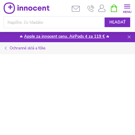
Prejsť
NÁKUPN
KOŠÍK
na
obsah
HĽADAŤ
🔥
Apple za innocent cenu. AirPods 4 za 119 €
🔥
Ochranné sklá a fólie