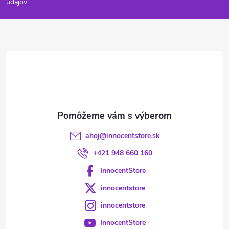
p
údajov
ä
t
i
e
ahoj
@
innocentstore.sk
+421 948 660 160
InnocentStore
innocentstore
innocentstore
InnocentStore