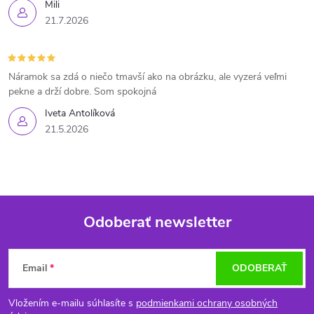
Mili
21.7.2026
Náramok sa zdá o niečo tmavší ako na obrázku, ale vyzerá veľmi
pekne a drží dobre. Som spokojná
Iveta Antolíková
21.5.2026
Odoberať newsletter
Z
Email
ODOBERAŤ
á
Vložením e-mailu súhlasíte s
podmienkami ochrany osobných