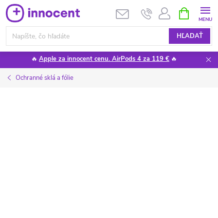
Prejsť
NÁKUPN
KOŠÍK
na
obsah
HĽADAŤ
🔥
Apple za innocent cenu. AirPods 4 za 119 €
🔥
Ochranné sklá a fólie