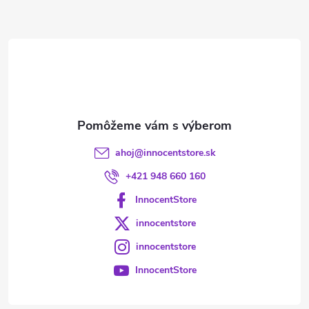
ä
t
i
e
ahoj
@
innocentstore.sk
+421 948 660 160
InnocentStore
innocentstore
innocentstore
InnocentStore