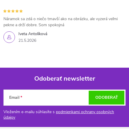
Náramok sa zdá o niečo tmavší ako na obrázku, ale vyzerá veľmi
pekne a drží dobre. Som spokojná
Iveta Antolíková
21.5.2026
Odoberať newsletter
Z
Email
ODOBERAŤ
á
Vložením e-mailu súhlasíte s
podmienkami ochrany osobných
p
údajov