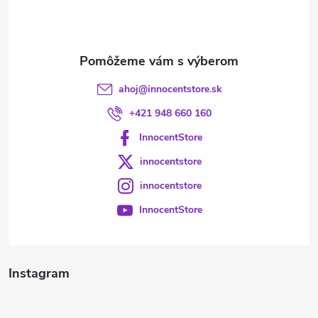
i
e
ahoj
@
innocentstore.sk
+421 948 660 160
InnocentStore
innocentstore
innocentstore
InnocentStore
Instagram