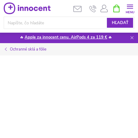
Prejsť
NÁKUPN
KOŠÍK
na
obsah
HĽADAŤ
🔥
Apple za innocent cenu. AirPods 4 za 119 €
🔥
Ochranné sklá a fólie