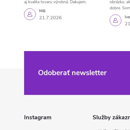
aj kvalita tovaru výrobná. Ďakujem.
obrázku, al
dobre. Som
Mili
Iv
21.7.2026
21
Z
Odoberať newsletter
á
p
ä
Instagram
Služby zákaz