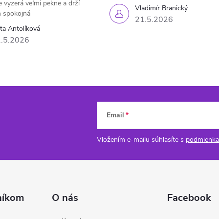
e vyzerá veľmi pekne a drží
Vladimír Branický
 spokojná
21.5.2026
eta Antolíková
.5.2026
Email
Vložením e-mailu súhlasíte s
podmienka
níkom
O nás
Facebook