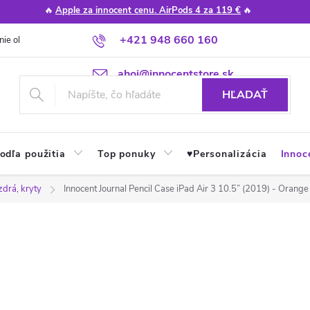
🔥
Apple za innocent cenu. AirPods 4 za 119 €
🔥
+421 948 660 160
nie obchodu
Poradňa
Apple návody a tipy
Najčastejšie otázky
ahoj@innocentstore.sk
HĽADAŤ
odľa použitia
Top ponuky
♥︎Personalizácia
Innoc
zdrá, kryty
Innocent Journal Pencil Case iPad Air 3 10.5” (2019) - Orange