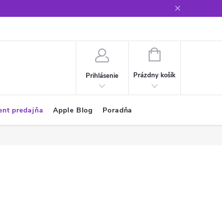
Glosár
NÁKUPNÝ
KOŠÍK
Prázdny košík
Prihlásenie
ent predajňa
Apple Blog
Poradňa