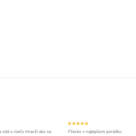
 zdá o niečo tmavší ako na
Fšecko v najlepšom porádku