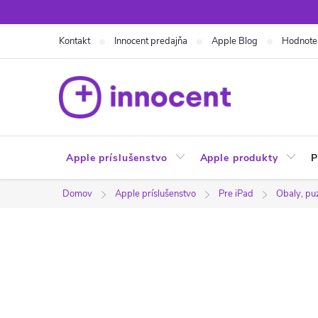
Prejsť
na
Kontakt
Innocent predajňa
Apple Blog
Hodnote
obsah
Apple príslušenstvo
Apple produkty
P
Domov
Apple príslušenstvo
Pre iPad
Obaly, pu