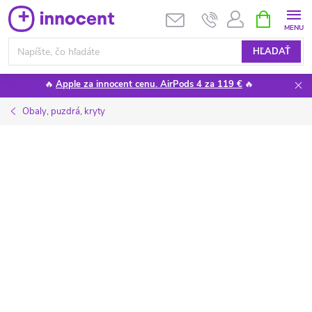
Prejsť
NÁKUPN
KOŠÍK
na
obsah
HĽADAŤ
🔥
Apple za innocent cenu. AirPods 4 za 119 €
🔥
Obaly, puzdrá, kryty