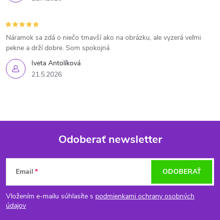
Náramok sa zdá o niečo tmavší ako na obrázku, ale vyzerá veľmi
pekne a drží dobre. Som spokojná
Iveta Antolíková
21.5.2026
Odoberať newsletter
Z
Email
ODOBERAŤ
á
Vložením e-mailu súhlasíte s
podmienkami ochrany osobných
p
údajov