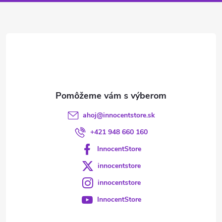
ä
t
i
e
ahoj
@
innocentstore.sk
+421 948 660 160
InnocentStore
innocentstore
innocentstore
InnocentStore