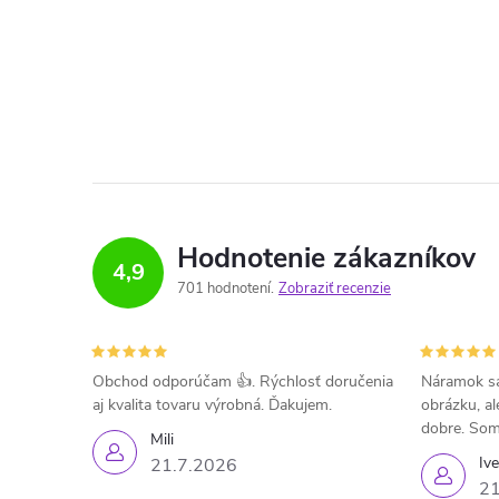
Hodnotenie zákazníkov
4,9
701 hodnotení
Zobraziť recenzie
Obchod odporúčam 👍. Rýchlosť doručenia
Náramok sa
aj kvalita tovaru výrobná. Ďakujem.
obrázku, al
dobre. Som
Mili
Iv
21.7.2026
21