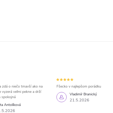
 zdá o niečo tmavší ako na
Fšecko v najlepšom porádku
e vyzerá veľmi pekne a drží
Vladimír Branický
 spokojná
21.5.2026
eta Antolíková
.5.2026