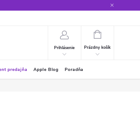
Glosár
NÁKUPNÝ
KOŠÍK
Prázdny košík
Prihlásenie
ent predajňa
Apple Blog
Poradňa