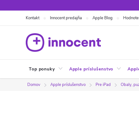
Prejsť
na
Kontakt
Innocent predajňa
Apple Blog
Hodnote
obsah
Top ponuky
Apple príslušenstvo
Appl
Domov
Apple príslušenstvo
Pre iPad
Obaly, pu