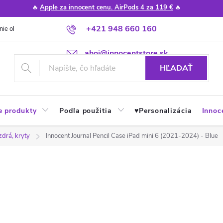
🔥
Apple za innocent cenu. AirPods 4 za 119 €
🔥
+421 948 660 160
nie obchodu
Poradňa
Apple návody a tipy
Najčastejšie otázky
ahoj@innocentstore.sk
HĽADAŤ
e produkty
Podľa použitia
♥︎Personalizácia
Innoc
zdrá, kryty
Innocent Journal Pencil Case iPad mini 6 (2021-2024) - Blue