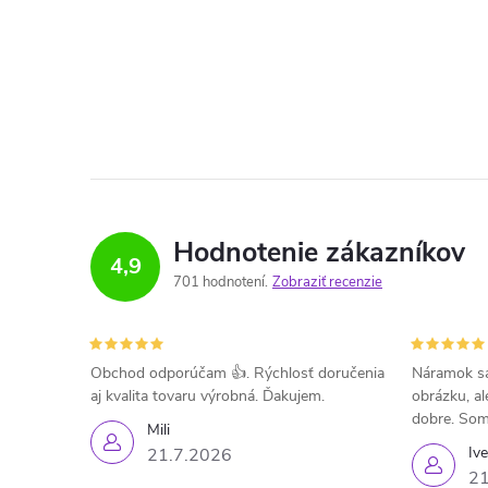
Hodnotenie zákazníkov
4,9
701 hodnotení
Zobraziť recenzie
Obchod odporúčam 👍. Rýchlosť doručenia
Náramok sa
aj kvalita tovaru výrobná. Ďakujem.
obrázku, al
dobre. Som
Mili
Iv
21.7.2026
21