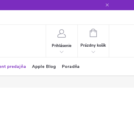
Glosár
NÁKUPNÝ
KOŠÍK
Prázdny košík
Prihlásenie
ent predajňa
Apple Blog
Poradňa