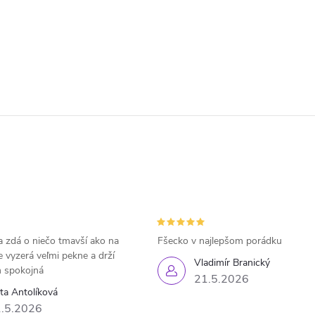
 zdá o niečo tmavší ako na
Fšecko v najlepšom porádku
e vyzerá veľmi pekne a drží
Vladimír Branický
 spokojná
21.5.2026
eta Antolíková
.5.2026