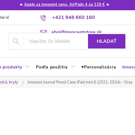
🔥
Apple za innocent cenu. AirPods 4 za 119 €
🔥
+421 948 660 160
nie obchodu
Poradňa
Apple návody a tipy
Najčastejšie otázky
ahoj@innocentstore.sk
HĽADAŤ
e produkty
Podľa použitia
♥︎Personalizácia
Innoc
zdrá, kryty
Innocent Journal Pencil Case iPad mini 6 (2021-2024) - Gray