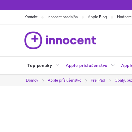
Prejsť
na
Kontakt
Innocent predajňa
Apple Blog
Hodnote
obsah
Top ponuky
Apple príslušenstvo
Appl
Domov
Apple príslušenstvo
Pre iPad
Obaly, pu