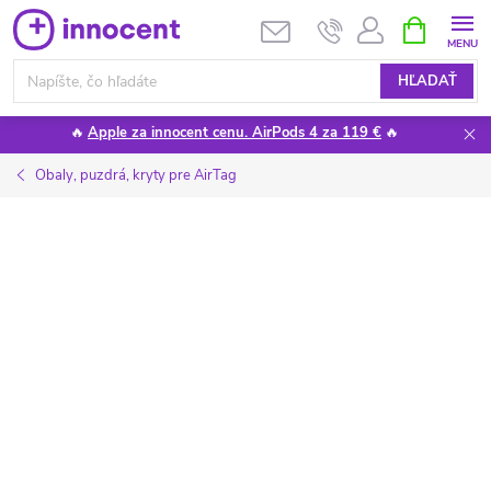
Prejsť
NÁKUPN
KOŠÍK
na
obsah
HĽADAŤ
🔥
Apple za innocent cenu. AirPods 4 za 119 €
🔥
Obaly, puzdrá, kryty pre AirTag