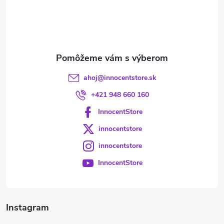
t
i
e
ahoj
@
innocentstore.sk
+421 948 660 160
InnocentStore
innocentstore
innocentstore
InnocentStore
Instagram