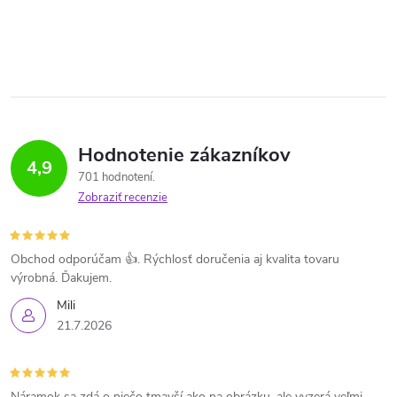
Hodnotenie zákazníkov
4,9
701 hodnotení
Zobraziť recenzie
Obchod odporúčam 👍. Rýchlosť doručenia aj kvalita tovaru
výrobná. Ďakujem.
Mili
21.7.2026
Náramok sa zdá o niečo tmavší ako na obrázku, ale vyzerá veľmi