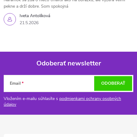
pekne a drží dobre. Som spokojná
Iveta Antolíková
21.5.2026
Odoberať newsletter
Z
Email
ODOBERAŤ
á
Vložením e-mailu súhlasíte s
podmienkami ochrany osobných
p
údajov
ä