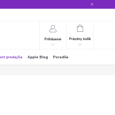
Glosár
NÁKUPNÝ
KOŠÍK
Prázdny košík
Prihlásenie
ent predajňa
Apple Blog
Poradňa