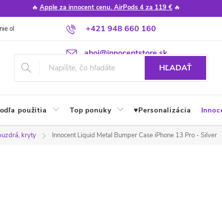
🔥
Apple za innocent cenu. AirPods 4 za 119 €
🔥
+421 948 660 160
nie obchodu
Poradňa
Apple návody a tipy
Najčastejšie otázky
ahoj@innocentstore.sk
HĽADAŤ
odľa použitia
Top ponuky
♥︎Personalizácia
Innoc
puzdrá, kryty
Innocent Liquid Metal Bumper Case iPhone 13 Pro - Silver