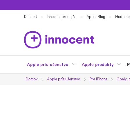
Prejsť
na
Kontakt
Innocent predajňa
Apple Blog
Hodnote
obsah
Apple príslušenstvo
Apple produkty
P
Domov
Apple príslušenstvo
Pre iPhone
Obaly, 