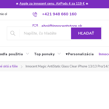
🔥
Apple za innocent cenu. AirPods 4 za 119 €
🔥
+421 948 660 160
nie obchodu
Poradňa
Apple návody a tipy
Najčastejšie otázky
ahoj@innocentstore.sk
HĽADAŤ
odľa použitia
Top ponuky
♥︎Personalizácia
Innoc
 sklá a fólie
Innocent Magic AntiStatic Glass Clear iPhone 13/13 Pro/14