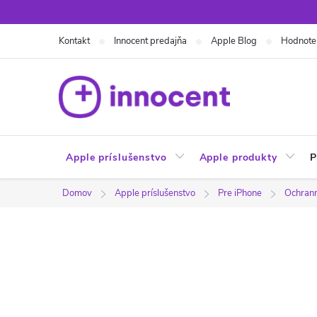
Prejsť
na
Kontakt
Innocent predajňa
Apple Blog
Hodnote
obsah
Apple príslušenstvo
Apple produkty
P
Domov
Apple príslušenstvo
Pre iPhone
Ochranné