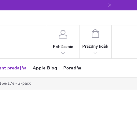
Glosár
NÁKUPNÝ
KOŠÍK
Prázdny košík
Prihlásenie
ent predajňa
Apple Blog
Poradňa
/16e/17e - 2-pack