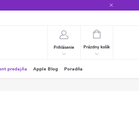
Glosár
NÁKUPNÝ
KOŠÍK
Prázdny košík
Prihlásenie
ent predajňa
Apple Blog
Poradňa