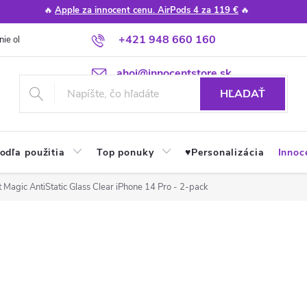
🔥
Apple za innocent cenu. AirPods 4 za 119 €
🔥
+421 948 660 160
nie obchodu
Poradňa
Apple návody a tipy
Najčastejšie otázky
ahoj@innocentstore.sk
HĽADAŤ
odľa použitia
Top ponuky
♥︎Personalizácia
Innoc
t Magic AntiStatic Glass Clear iPhone 14 Pro - 2-pack