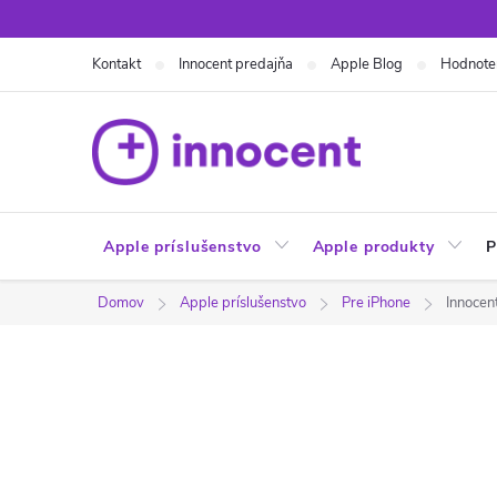
Prejsť
na
Kontakt
Innocent predajňa
Apple Blog
Hodnote
obsah
Apple príslušenstvo
Apple produkty
P
Domov
Apple príslušenstvo
Pre iPhone
Innocen