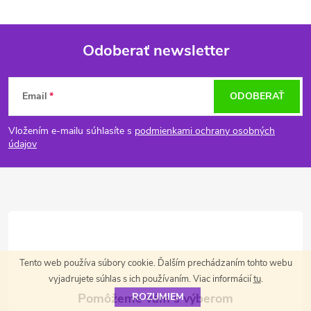
Odoberať newsletter
Z
Email
ODOBERAŤ
á
Vložením e-mailu súhlasíte s
podmienkami ochrany osobných
p
údajov
ä
t
i
Tento web používa súbory cookie. Ďalším prechádzaním tohto webu
e
vyjadrujete súhlas s ich používaním. Viac informácií
tu
.
ROZUMIEM