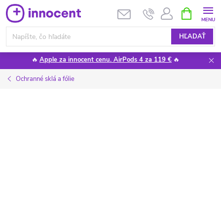
Prejsť
NÁKUPN
KOŠÍK
na
obsah
HĽADAŤ
🔥
Apple za innocent cenu. AirPods 4 za 119 €
🔥
Ochranné sklá a fólie