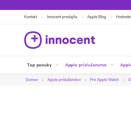
Prejsť
na
Kontakt
Innocent predajňa
Apple Blog
Hodnote
obsah
Top ponuky
Apple príslušenstvo
Appl
Domov
Apple príslušenstvo
Pre Apple Watch
O