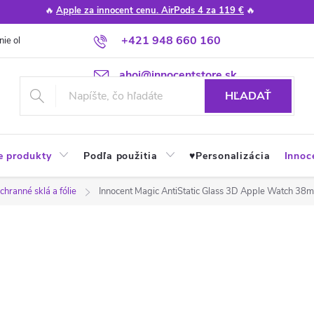
🔥
Apple za innocent cenu. AirPods 4 za 119 €
🔥
+421 948 660 160
nie obchodu
Poradňa
Apple návody a tipy
Najčastejšie otázky
ahoj@innocentstore.sk
HĽADAŤ
e produkty
Podľa použitia
♥︎Personalizácia
Innoc
chranné sklá a fólie
Innocent Magic AntiStatic Glass 3D Apple Watch 38m