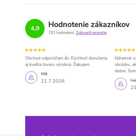
Hodnotenie zákazníkov
4,9
701 hodnotení
Zobraziť recenzie
Obchod odporúčam 👍. Rýchlosť doručenia
Náramok sa
aj kvalita tovaru výrobná. Ďakujem.
obrázku, al
dobre. Som
Mili
Iv
21.7.2026
21