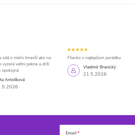
 zdá o niečo tmavší ako na
Fšecko v najlepšom porádku
e vyzerá veľmi pekne a drží
Vladimír Branický
 spokojná
21.5.2026
eta Antolíková
.5.2026
Email