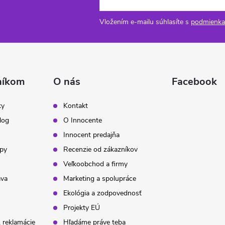
Vložením e-mailu súhlasíte s
podmienka
níkom
O nás
Facebook
ky
Kontakt
log
O Innocente
Innocent predajňa
ipy
Recenzie od zákazníkov
Veľkoobchod a firmy
ava
Marketing a spolupráce
Ekológia a zodpovednosť
Projekty EÚ
 reklamácie
Hľadáme práve teba