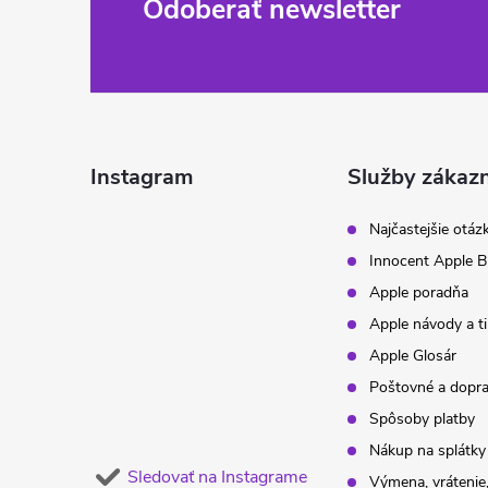
Z
Odoberať newsletter
á
p
ä
Instagram
Služby zákaz
t
Najčastejšie otáz
Innocent Apple B
i
Apple poradňa
Apple návody a t
e
Apple Glosár
Poštovné a dopr
Spôsoby platby
Nákup na splátky
Sledovať na Instagrame
Výmena, vrátenie,