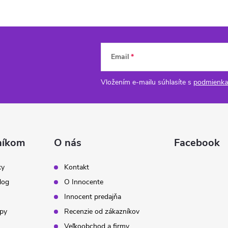
Email
Vložením e-mailu súhlasíte s
podmienka
níkom
O nás
Facebook
ky
Kontakt
log
O Innocente
Innocent predajňa
ipy
Recenzie od zákazníkov
Veľkoobchod a firmy