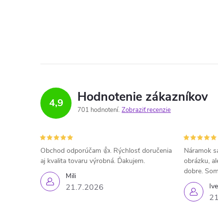
Hodnotenie zákazníkov
4,9
701 hodnotení
Zobraziť recenzie
Obchod odporúčam 👍. Rýchlosť doručenia
Náramok sa
aj kvalita tovaru výrobná. Ďakujem.
obrázku, al
dobre. Som
Mili
Iv
21.7.2026
21