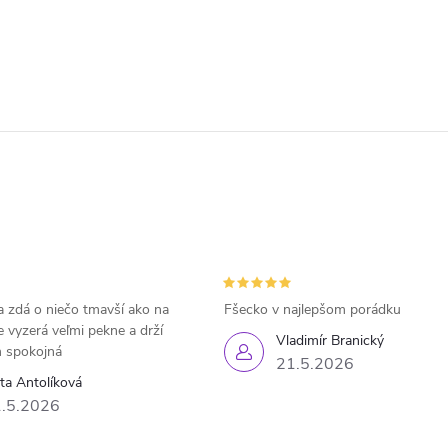
 zdá o niečo tmavší ako na
Fšecko v najlepšom porádku
e vyzerá veľmi pekne a drží
Vladimír Branický
 spokojná
21.5.2026
eta Antolíková
.5.2026