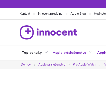
Prejsť
na
Kontakt
Innocent predajňa
Apple Blog
Hodnote
obsah
Top ponuky
Apple príslušenstvo
Appl
Domov
Apple príslušenstvo
Pre Apple Watch
A