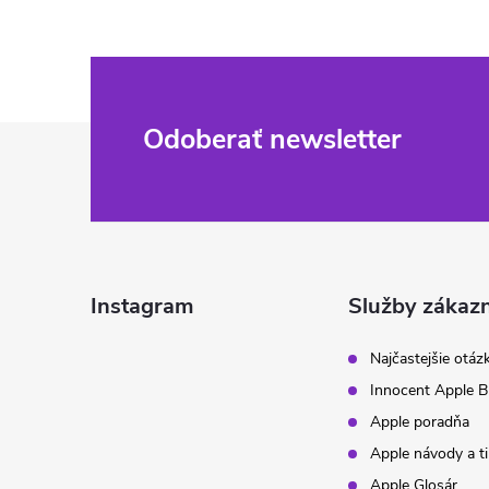
Z
Odoberať newsletter
á
p
ä
Instagram
Služby zákaz
t
Najčastejšie otáz
Innocent Apple B
i
Apple poradňa
Apple návody a t
e
Apple Glosár