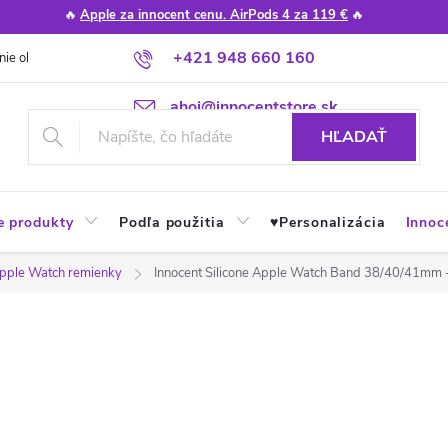
🔥
Apple za innocent cenu. AirPods 4 za 119 €
🔥
+421 948 660 160
nie obchodu
Poradňa
Apple návody a tipy
Najčastejšie otázky
ahoj@innocentstore.sk
HĽADAŤ
e produkty
Podľa použitia
♥︎Personalizácia
Innoc
pple Watch remienky
Innocent Silicone Apple Watch Band 38/40/41mm 