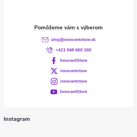
i
e
ahoj
@
innocentstore.sk
+421 948 660 160
InnocentStore
innocentstore
innocentstore
InnocentStore
Instagram