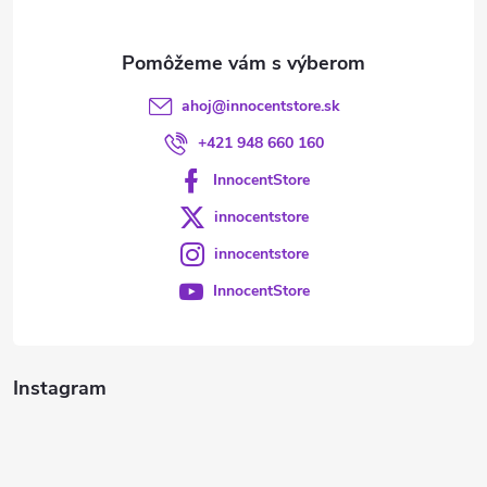
e
ahoj
@
innocentstore.sk
+421 948 660 160
InnocentStore
innocentstore
innocentstore
InnocentStore
Instagram