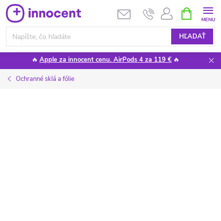
Prejsť
NÁKUPN
KOŠÍK
na
obsah
HĽADAŤ
🔥
Apple za innocent cenu. AirPods 4 za 119 €
🔥
Ochranné sklá a fólie