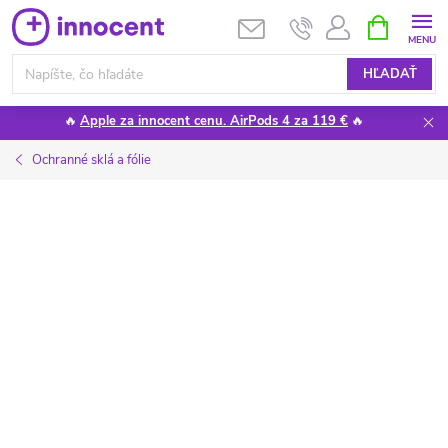
Prejsť
NÁKUPN
KOŠÍK
na
obsah
HĽADAŤ
🔥
Apple za innocent cenu. AirPods 4 za 119 €
🔥
Ochranné sklá a fólie