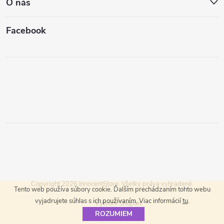
O nás
Facebook
Copyright 2026
InnocentStore
. Všetky práva vyhradené.
Tento web používa súbory cookie. Ďalším prechádzaním tohto webu
vyjadrujete súhlas s ich používaním. Viac informácií
tu
.
Vytvoril Shoptet
ROZUMIEM