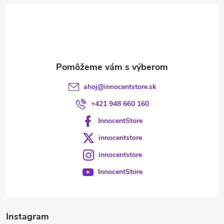
t
i
e
ahoj
@
innocentstore.sk
+421 948 660 160
InnocentStore
innocentstore
innocentstore
InnocentStore
Instagram