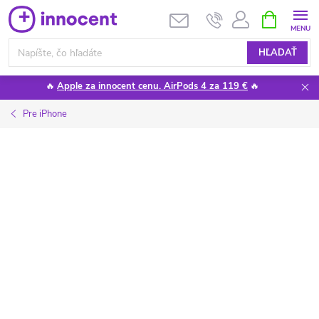
Prejsť
NÁKUPN
KOŠÍK
na
obsah
HĽADAŤ
🔥
Apple za innocent cenu. AirPods 4 za 119 €
🔥
Pre iPhone