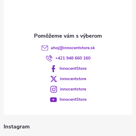
t
i
e
ahoj
@
innocentstore.sk
+421 948 660 160
InnocentStore
innocentstore
innocentstore
InnocentStore
Instagram