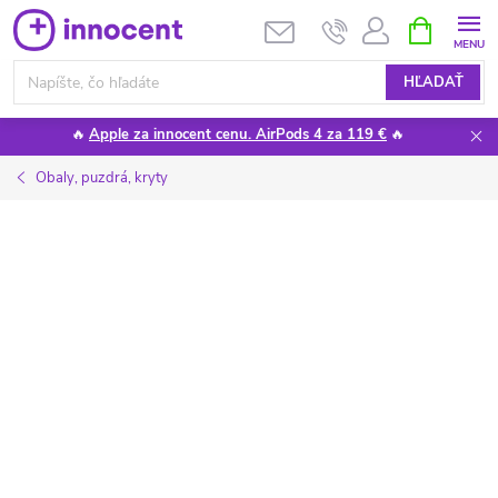
Prejsť
NÁKUPN
KOŠÍK
na
obsah
HĽADAŤ
🔥
Apple za innocent cenu. AirPods 4 za 119 €
🔥
Obaly, puzdrá, kryty