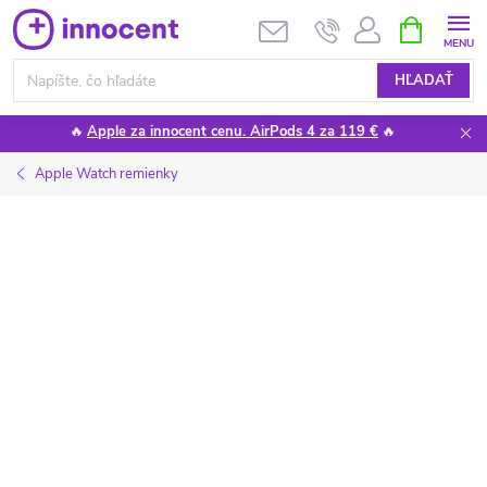
Prejsť
NÁKUPN
KOŠÍK
na
obsah
HĽADAŤ
🔥
Apple za innocent cenu. AirPods 4 za 119 €
🔥
Apple Watch remienky