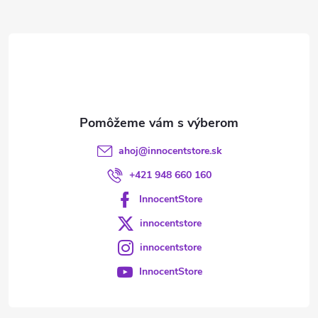
ä
t
i
e
ahoj
@
innocentstore.sk
+421 948 660 160
InnocentStore
innocentstore
innocentstore
InnocentStore