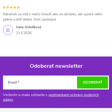
Náramok sa zdá o niečo tmavší ako na obrázku, ale vyzerá veľmi
pekne a drží dobre. Som spokojná
Iveta Antolíková
21.5.2026
Odoberať newsletter
Z
Email
ODOBERAŤ
á
Vložením e-mailu súhlasíte s
podmienkami ochrany osobných
p
údajov