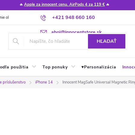
🔥
Apple za innocent cenu. AirPods 4 za 119 €
🔥
+421 948 660 160
nie obchodu
Poradňa
Apple návody a tipy
Najčastejšie otázky
ahoj@innocentstore.sk
HĽADAŤ
odľa použitia
Top ponuky
♥︎Personalizácia
Innoc
 príslušenstvo
iPhone 14
Innocent MagSafe Universal Magnetic Ring