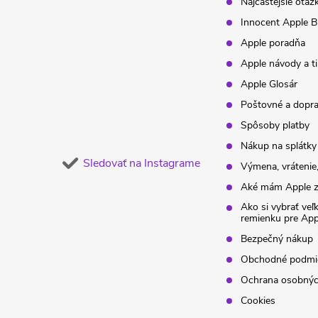
t
Najčastejšie otáz
Innocent Apple B
i
Apple poradňa
Apple návody a t
e
Apple Glosár
Poštovné a dopr
Spôsoby platby
Nákup na splátky
Sledovať na Instagrame
Výmena, vrátenie,
Aké mám Apple z
Ako si vybrať veľ
remienku pre Ap
Bezpečný nákup
Obchodné podmi
Ochrana osobnýc
Cookies