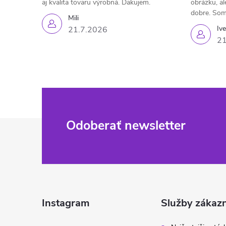
aj kvalita tovaru výrobná. Ďakujem.
obrázku, al
dobre. Som
Mili
Iv
21.7.2026
21
Z
Odoberať newsletter
á
p
ä
Instagram
Služby zákaz