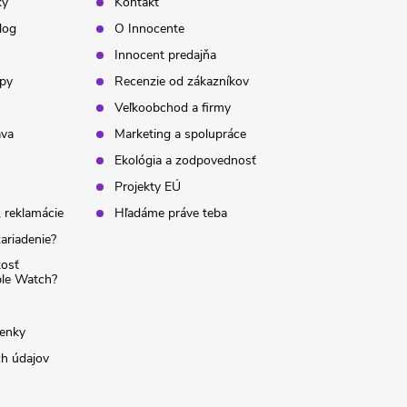
ky
Kontakt
log
O Innocente
Innocent predajňa
ipy
Recenzie od zákazníkov
Veľkoobchod a firmy
ava
Marketing a spolupráce
Ekológia a zodpovednosť
Projekty EÚ
 reklamácie
Hľadáme práve teba
ariadenie?
kosť
ple Watch?
enky
h údajov