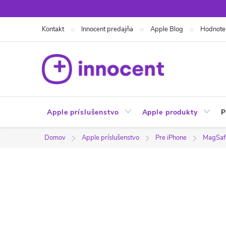
Prejsť
na
Kontakt
Innocent predajňa
Apple Blog
Hodnote
obsah
Apple príslušenstvo
Apple produkty
P
Domov
Apple príslušenstvo
Pre iPhone
MagSafe