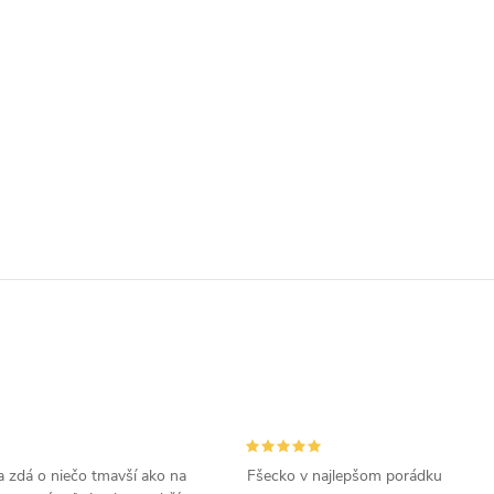
 zdá o niečo tmavší ako na
Fšecko v najlepšom porádku