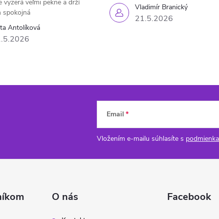
e vyzerá veľmi pekne a drží
Vladimír Branický
 spokojná
21.5.2026
eta Antolíková
.5.2026
Email
Vložením e-mailu súhlasíte s
podmienka
níkom
O nás
Facebook