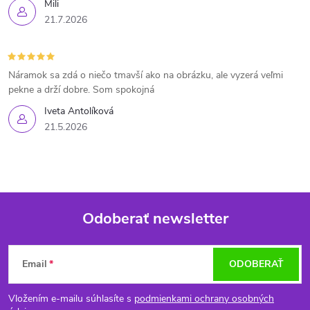
Mili
21.7.2026
Náramok sa zdá o niečo tmavší ako na obrázku, ale vyzerá veľmi
pekne a drží dobre. Som spokojná
Iveta Antolíková
21.5.2026
Odoberať newsletter
Z
Email
ODOBERAŤ
á
Vložením e-mailu súhlasíte s
podmienkami ochrany osobných