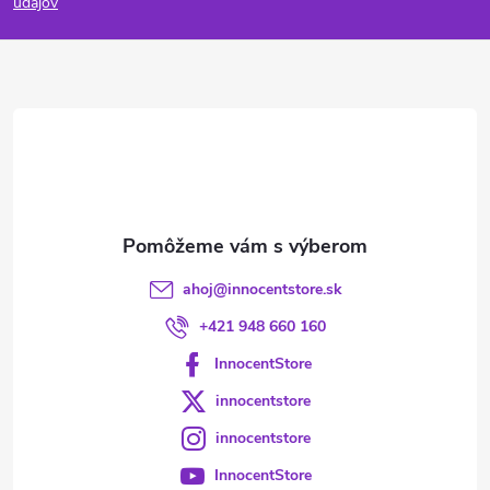
p
údajov
ä
t
i
e
ahoj
@
innocentstore.sk
+421 948 660 160
InnocentStore
innocentstore
innocentstore
InnocentStore