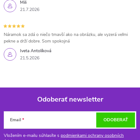
Mili
21.7.2026
Náramok sa zdá o niečo tmavší ako na obrázku, ale vyzerá veľmi
pekne a drží dobre. Som spokojná
Iveta Antolíková
21.5.2026
Odoberať newsletter
Z
Email
ODOBERAŤ
á
Vložením e-mailu súhlasíte s
podmienkami ochrany osobných