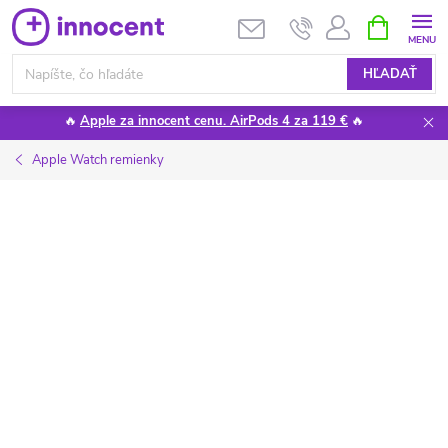
Prejsť
NÁKUPN
KOŠÍK
na
obsah
HĽADAŤ
🔥
Apple za innocent cenu. AirPods 4 za 119 €
🔥
Apple Watch remienky