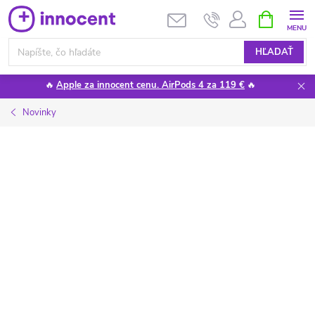
Prejsť
NÁKUPN
KOŠÍK
na
obsah
HĽADAŤ
🔥
Apple za innocent cenu. AirPods 4 za 119 €
🔥
Novinky