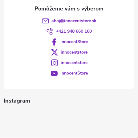
e
ahoj
@
innocentstore.sk
+421 948 660 160
InnocentStore
innocentstore
innocentstore
InnocentStore
Instagram