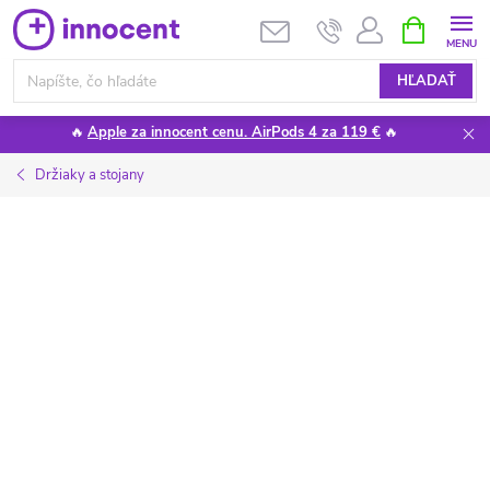
Prejsť
NÁKUPN
KOŠÍK
na
obsah
HĽADAŤ
🔥
Apple za innocent cenu. AirPods 4 za 119 €
🔥
Držiaky a stojany